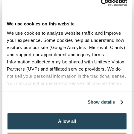
el
GLAUCOMA
glaucoma?
¿Pueden Las Lesiones
We use cookies on this website
Oculares Causar
We use cookies to analyze website traffic and improve
Glaucoma? Lo Que Los
your experience. Some cookies help us understand how
Pacientes De Hanford
visitors use our site (Google Analytics, Microsoft Clarity)
Deben Saber.
and support our appointment and inquiry forms.
Information collected may be shared with Unifeye Vision
Partners (UVP) and affiliated service providers. We do
Publicado el
29 de julio de 2026
not sell your personal information in the traditional sense.
Sí, las lesiones oculares pueden causar glaucoma al dañar
You can accept or decline non-essential cookies below.
el sistema de drenaje del ojo y aumentar la presión
intraocular. Esta afección se denomina glaucoma
Show details
traumático y puede desarrollarse tras lesiones deportivas,
accidentes, etc.
¿Pueden
Leer más
Allow all
las
lesiones