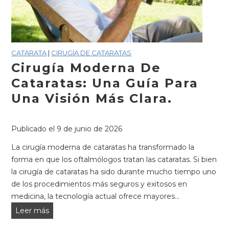
Kings
Eye
Center.
CATARATA
|
CIRUGÍA DE CATARATAS
Cirugía Moderna De
Cataratas: Una Guía Para
Una Visión Más Clara.
Publicado el
9 de junio de 2026
La cirugía moderna de cataratas ha transformado la
forma en que los oftalmólogos tratan las cataratas. Si bien
la cirugía de cataratas ha sido durante mucho tiempo uno
de los procedimientos más seguros y exitosos en
medicina, la tecnología actual ofrece mayores...
Cirugía
Leer más
moderna