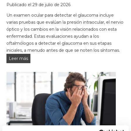
Publicado el
29 de julio de 2026
Un examen ocular para detectar el glaucoma incluye
varias pruebas que evalúan la presión intraocular, el nervio
óptico y los cambios en la visión relacionados con esta
enfermedad. Estas evaluaciones ayudan a los
oftalmólogos a detectar el glaucoma en sus etapas
iniciales, a menudo antes de que se noten los síntomas.
Pruebas
Leer más
de
glaucoma:
¿Qué
sucede
durante
un
examen
ocular
para
detectar