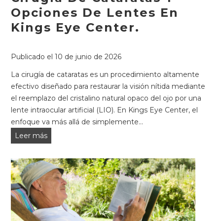
Opciones De Lentes En
Kings Eye Center.
Publicado el
10 de junio de 2026
La cirugía de cataratas es un procedimiento altamente
efectivo diseñado para restaurar la visión nítida mediante
el reemplazo del cristalino natural opaco del ojo por una
lente intraocular artificial (LIO). En Kings Eye Center, el
enfoque va más allá de simplemente...
Cirugía
Leer más
de
cataratas
y
opciones
de
lentes
en