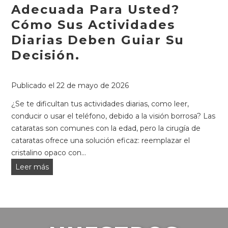
Adecuada Para Usted?
Cómo Sus Actividades
Diarias Deben Guiar Su
Decisión.
Publicado el
22 de mayo de 2026
¿Se te dificultan tus actividades diarias, como leer,
conducir o usar el teléfono, debido a la visión borrosa? Las
cataratas son comunes con la edad, pero la cirugía de
cataratas ofrece una solución eficaz: reemplazar el
cristalino opaco con...
¿Qué
Leer más
lente
intraocular
para
cataratas
es