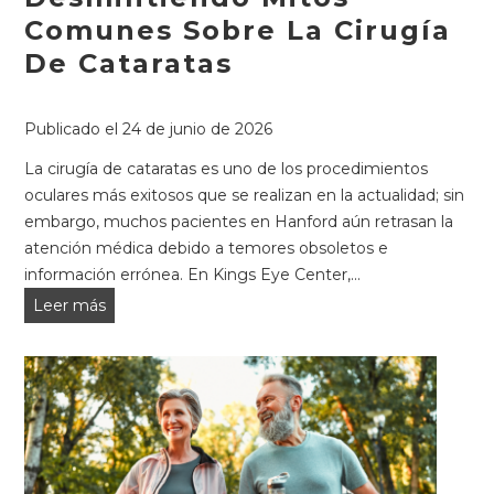
evaluación
Comunes Sobre La Cirugía
temprana.
De Cataratas
Publicado el
24 de junio de 2026
La cirugía de cataratas es uno de los procedimientos
oculares más exitosos que se realizan en la actualidad; sin
embargo, muchos pacientes en Hanford aún retrasan la
atención médica debido a temores obsoletos e
información errónea. En Kings Eye Center,...
Desmintiendo
Leer más
mitos
comunes
sobre
la
cirugía
de
cataratas