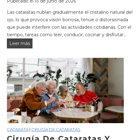
Publicado el
15 de junio de 2026
Las cataratas nublan gradualmente el cristalino natural del
ojo, lo que provoca visión borrosa, tenue o distorsionada
que puede interferir con las actividades cotidianas. Con el
tiempo, tareas como leer, conducir, cocinar y disfrutar...
Beneficios
Leer más
de
la
cirugía
de
cataratas
para
la
vida
diaria
y
la
CATARATA
|
CIRUGÍA DE CATARATAS
independencia.
Cirugía De Cataratas Y