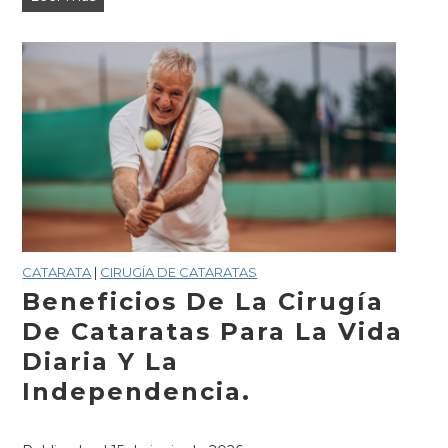
preguntas
más
frecuentes
sobre
la
cirugía
de
cataratas,
respondidas
con
claridad.
CATARATA
|
CIRUGÍA DE CATARATAS
Beneficios De La Cirugía
De Cataratas Para La Vida
Diaria Y La
Independencia.