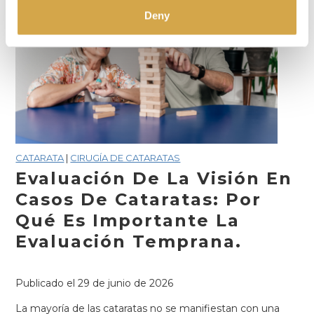
oculares
Deny
causar
glaucoma?
Lo
que
los
pacientes
de
Hanford
CATARATA
|
CIRUGÍA DE CATARATAS
deben
Evaluación De La Visión En
saber.
Casos De Cataratas: Por
Qué Es Importante La
Evaluación Temprana.
Publicado el
29 de junio de 2026
La mayoría de las cataratas no se manifiestan con una