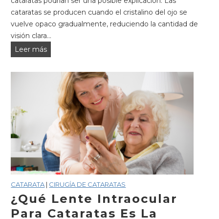
cataratas podrían ser una posible explicación. Las
cataratas se producen cuando el cristalino del ojo se
vuelve opaco gradualmente, reduciendo la cantidad de
visión clara...
Síntomas
Leer más
de
cataratas:
señales
de
que
es
hora
de
un
examen
de
CATARATA
|
CIRUGÍA DE CATARATAS
la
¿Qué Lente Intraocular
vista
Para Cataratas Es La