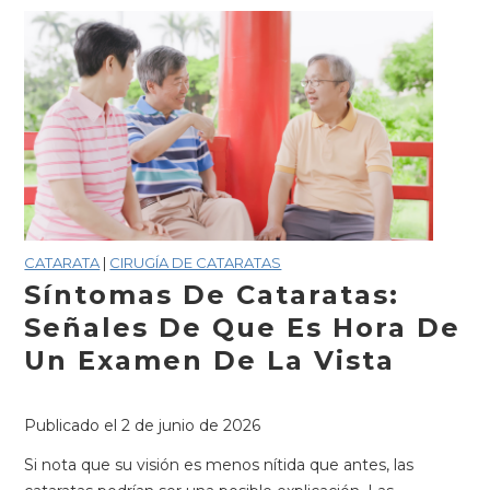
de
cataratas:
una
guía
para
una
visión
más
clara.
CATARATA
|
CIRUGÍA DE CATARATAS
Síntomas De Cataratas:
Señales De Que Es Hora De
Un Examen De La Vista
Publicado el
2 de junio de 2026
Si nota que su visión es menos nítida que antes, las