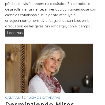
pérdida de visión repentina o drástica. En cambio, se
desarrollan lentamente, a menudo confundiéndose con
cambios cotidianos que la gente atribuye al
envejecimiento normal, la fatiga o los cambios en la
graduación de las gafas. Sin embargo, con el tiempo...
Evaluación
Leer más
de
la
visión
en
casos
de
cataratas:
por
qué
es
importante
CATARATA
|
CIRUGÍA DE CATARATAS
la
Desmintiendo Mitos