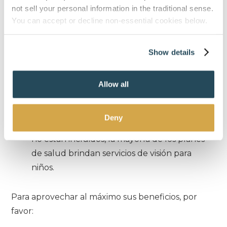
not sell your personal information in the traditional sense.
Seguro de la vista
Le ayuda a mejorar su
You can accept or decline non-essential cookies below.
visión diaria. Suele cubrir exámenes de la
vista de rutina, anteojos recetados, lentes de
Show details
contacto y otros servicios de la vista.
Algunos planes (como Medicare) pueden
cubrir ciertos servicios médicos pero no
Allow all
pruebas de refracción de rutina para
prescripciones de anteojos.
Deny
Incluso si los beneficios de visión para adultos
no están incluidos, la mayoría de los planes
de salud brindan servicios de visión para
niños.
Para aprovechar al máximo sus beneficios, por
favor: