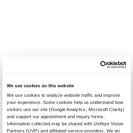
Tanto el seguro médico como el de la vista
desempeñan un papel importante para mantener
We use cookies on this website
sus ojos sanos y su visión clara:
We use cookies to analyze website traffic and improve
your experience. Some cookies help us understand how
Seguro de salud
Generalmente cubre
visitors use our site (Google Analytics, Microsoft Clarity)
exámenes médicos oculares y tratamientos
and support our appointment and inquiry forms.
relacionados con la salud ocular, como
Information collected may be shared with Unifeye Vision
Partners (UVP) and affiliated service providers. We do
glaucoma, cataratas o lesiones oculares.