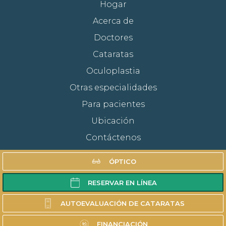
Hogar
Acerca de
Doctores
Cataratas
Oculoplastia
Otras especialidades
Para pacientes
Ubicación
Contáctenos
Remitir a un paciente
ÓPTICO
Óptico
RESERVAR EN LÍNEA
Solicitar cita
AUTOEVALUACIÓN DE CATARATAS
Autoevaluación de cataratas
Financiación
FINANCIACIÓN